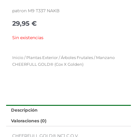
patron M9 T337 NAKB
29,95
€
Sin existencias
Inicio
/
Plantas Exterior
/
Árboles Frutales
/ Manzano
CHEERFULL GOLD® (Cox X Golden)
Descripción
Valoraciones (0)
CHEERFULL GOLD® NC1 C.O.V.