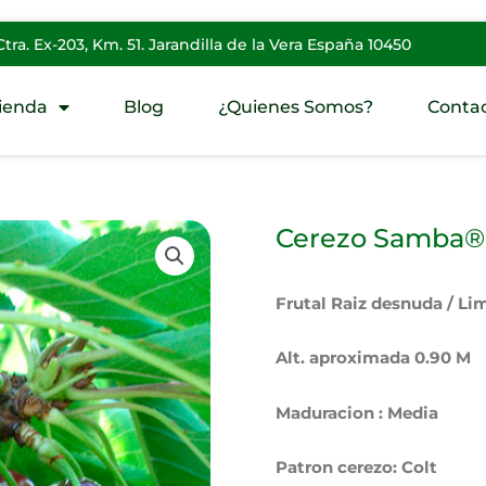
Ctra. Ex-203, Km. 51. Jarandilla de la Vera España 10450
ienda
Blog
¿Quienes Somos?
Conta
Cerezo Samba®
Frutal Raiz desnuda / Li
Alt. aproximada 0.90 M
Maduracion : Media
Patron cerezo: Colt