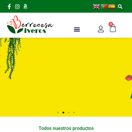
Ir
al
contenido
0
Carri
Todos nuestros productos