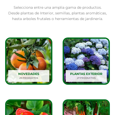
Selecciona entre una amplia gama de productos.
Desde plantas de Interior, semillas, plantas aromáticas,
hasta arboles frutales o herramientas de jardinería.
PLANTAS INTERIOR
Plantas de interior con envio a domicilio en
24-72h
Ver Más
NOVEDADES
PLANTAS EXTERIOR
29 PRODUCTOS
27 PRODUCTOS